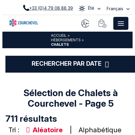
+33 (0)4 79 08 88 39
Été
Français
ACCUEIL
>
HÉBERGEMENTS
>
CHALETS
RECHERCHER PAR DATE
Sélection de Chalets à
Courchevel - Page 5
711
résultats
Tri :
Aléatoire
Alphabétique