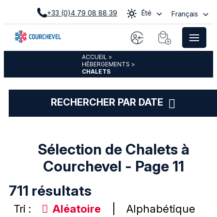
+33 (0)4 79 08 88 39
Été
Français
ACCUEIL
>
HÉBERGEMENTS
>
CHALETS
RECHERCHER PAR DATE
Sélection de Chalets à
Courchevel - Page 11
711
résultats
Tri :
Aléatoire
Alphabétique