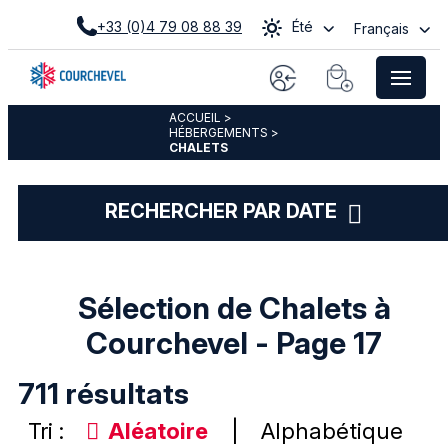
+33 (0)4 79 08 88 39
Été
Français
ACCUEIL
>
HÉBERGEMENTS
>
CHALETS
RECHERCHER PAR DATE
Sélection de Chalets à
Courchevel - Page 17
711
résultats
Tri :
Aléatoire
Alphabétique