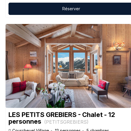
Réserver
LES PETITS GREBIERS - Chalet - 12
personnes
(
PETITSGREBIERS
)
Courchevel Village
12 personnes
5 chambres