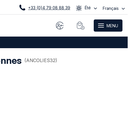
+33 (0)4 79 08 88 39
Été
Français
MENU
onnes
(
ANCOLIES32
)