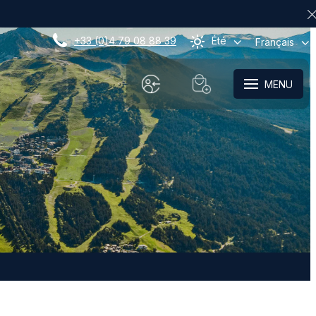
+33 (0)4 79 08 88 39
Été
Français
MENU