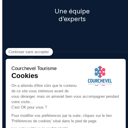
Une équipe
d’experts
​COURCHEVEL TOURISME
+33 (0)4 79 08 88 39
Écrivez-nous
291 rue des Lugeurs
73120 Courchevel 1850