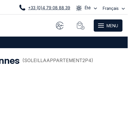
+33 (0)4 79 08 88 39
Été
Français
MENU
nnes
(
SOLEILLAAPPARTEMENT2P4
)