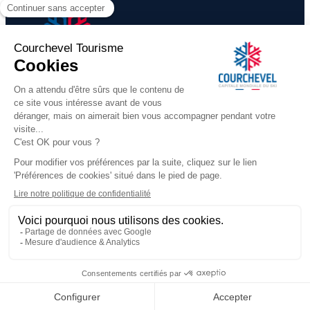
FACE NORD - 6 pièces - 12 
​COURCHEVEL TOURISME
+33 (0)4 79 08 88 39
Écrivez-nous
291 rue des Lugeurs
73120 Courchevel 1850
Notre équipe est à votre disposition
du lundi au vendredi,
de 9h00 à 12h30 et de 13h30 à 17h00
(hors jours fériés)
QUI SOMMES NOUS
Plateforme de Réservation Officielle
Nos Bureaux d'Accueil