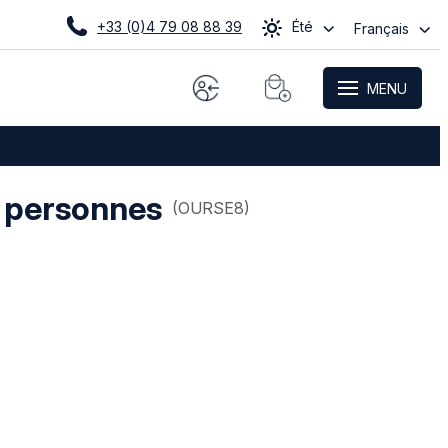
+33 (0)4 79 08 88 39
Été
Français
MENU
6 personnes
(
OURSE8
)