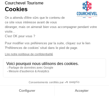
CARRE BLANC - 246 - 3 piè
personnes
​COURCHEVEL TOURISME
+33 (0)4 79 08 88 39
Écrivez-nous
291 rue des Lugeurs
73120 Courchevel 1850
Notre équipe est à votre disposition
du lundi au vendredi,
de 9h00 à 12h30 et de 13h30 à 17h00
(hors jours fériés)
QUI SOMMES NOUS
Plateforme de Réservation Officielle
Nos Bureaux d'Accueil
NOUS SUIVRE