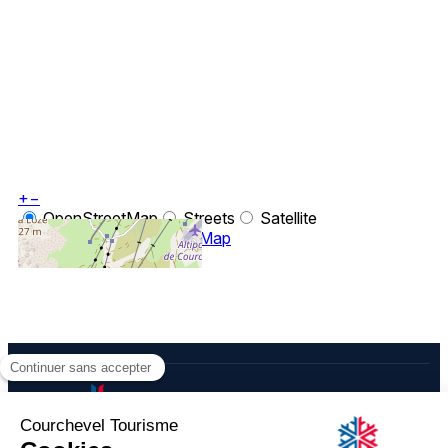
+
−
OpenStreetMap
Streets
Satellite
Leaflet
|
©
OpenStreetMap