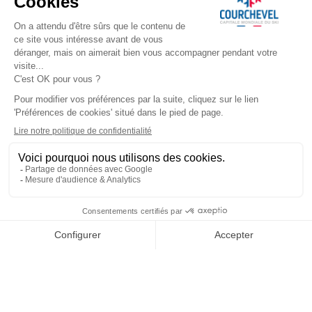
CARRE BLANC - 133 - 2 pièc
personnes
​COURCHEVEL TOURISME
+33 (0)4 79 08 88 39
Écrivez-nous
291 rue des Lugeurs
73120 Courchevel 1850
Notre équipe est à votre disposition
du lundi au vendredi,
de 9h00 à 12h30 et de 13h30 à 17h00
(hors jours fériés)
QUI SOMMES NOUS
Plateforme de Réservation Officielle
Nos Bureaux d'Accueil
NOUS SUIVRE