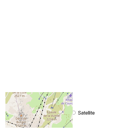
+
−
OpenStreetMap
Streets
Satellite
Leaflet
|
©
OpenStreetMap