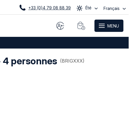
+33 (0)4 79 08 88 39
Été
Français
MENU
- 4 personnes
(
BRIGXXX
)